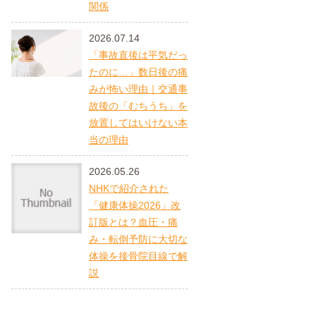
関係
2026.07.14
「事故直後は平気だっ
たのに…」数日後の痛
みが怖い理由｜交通事
故後の「むちうち」を
放置してはいけない本
当の理由
2026.05.26
NHKで紹介された
「健康体操2026」改
訂版とは？血圧・痛
み・転倒予防に大切な
体操を接骨院目線で解
説