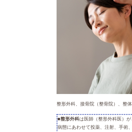
整形外科、接骨院（整骨院）、整体
■
整形外科
は医師（整形外科医）が
病態にあわせて投薬、注射、手術