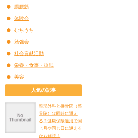
腸腰筋
体験会
むちうち
勉強会
社会貢献活動
栄養・食事・睡眠
美容
人気の記事
整形外科と接骨院（整
骨院）は同時に通え
る？健康保険適用で同
じ月や同じ日に通える
かも解説！