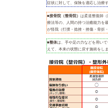
症状に対して、保険を適応し治療
■
接骨院（整骨院）
は柔道整復師（
療法等の、人間の持つ治癒能力を
が怪我（打撲・捻挫・挫傷・骨折
■
整体
は、手や足の力などを用いて
えて、本来の状態に戻す施術をし