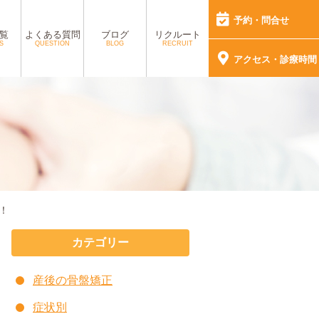
予約・問合せ
覧
よくある質問
ブログ
リクルート
S
QUESTION
BLOG
RECRUIT
アクセス・診療時間
！
カテゴリー
産後の骨盤矯正
症状別