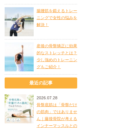
腸腰筋を鍛えるトレー
ニングで女性の悩みを
解決！
産後の骨盤矯正に効果
的なストレッチとは？
少し強めのトレーニン
グもご紹介！
最近の記事
2026.07.28
骨盤底筋は「骨盤だけ
の筋肉」ではありませ
ん｜藤接骨院が考える
インナーマッスルとの