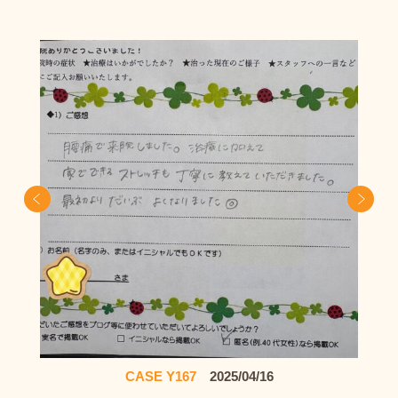
Prev
Ne
CASE Y167
2025/04/16