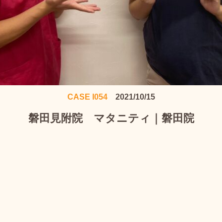
CASE I054
2021/10/15
磐田見附院 マタニティ｜磐田院