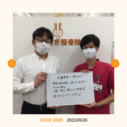
Prev
Ne
CASE U029
2021/05/26