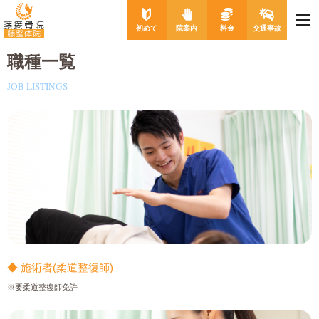
me
藤接骨院
初めて
院案内
料金
交通事故
藤整体院
職種一覧
JOB LISTINGS
◆ 施術者(柔道整復師)
※要柔道整復師免許