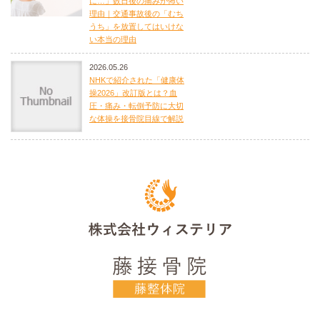
に…」数日後の痛みが怖い
理由｜交通事故後の「むち
うち」を放置してはいけな
い本当の理由
2026.05.26
NHKで紹介された「健康体
操2026」改訂版とは？血
圧・痛み・転倒予防に大切
な体操を接骨院目線で解説