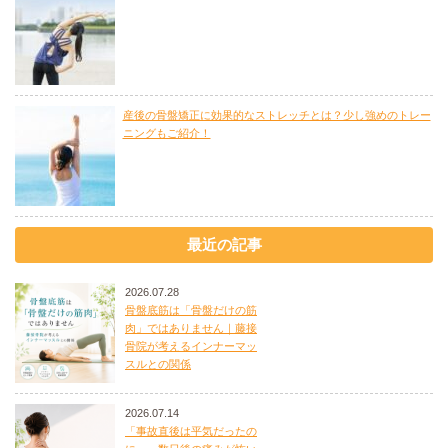
産後の骨盤矯正に効果的なストレッチとは？少し強めのトレー
ニングもご紹介！
最近の記事
2026.07.28
骨盤底筋は「骨盤だけの筋
肉」ではありません｜藤接
骨院が考えるインナーマッ
スルとの関係
2026.07.14
「事故直後は平気だったの