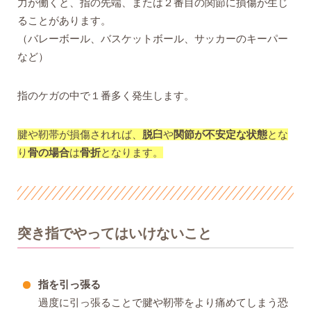
力が働くと、指の先端、または２番目の関節に損傷が生じ
ることがあります。
（バレーボール、バスケットボール、サッカーのキーパー
など）
指のケガの中で１番多く発生します。
腱や靭帯が損傷されれば、
脱臼
や
関節が不安定な状態
とな
り
骨の場合
は
骨折
となります。
突き指でやってはいけないこと
指を引っ張る
過度に引っ張ることで腱や靭帯をより痛めてしまう恐