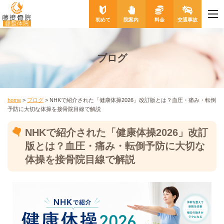
me
藤接骨院
初めて
院案内
料金
交通事故
藤整体院
ブログ
home
>
ブログ
>
NHKで紹介された「健康体操2026」改訂版とは？血圧・痛み・転倒
予防に大切な体操を接骨院目線で解説
NHKで紹介された「健康体操2026」改訂
版とは？血圧・痛み・転倒予防に大切な
体操を接骨院目線で解説