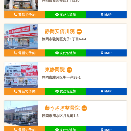
静岡市葵区安西3丁目20
電話で予約
友だち追加
MAP
静岡安倍川院
静岡市駿河区丸子1丁目6-64
電話で予約
友だち追加
MAP
東静岡院
静岡市駿河区聖一色88-1
電話で予約
友だち追加
MAP
藤うさぎ整骨院
静岡市清水区月見町1-8
電話で予約
友だち追加
MAP