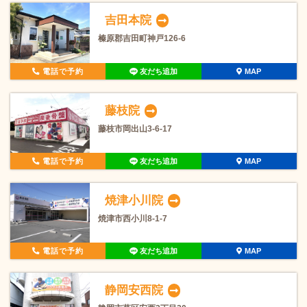
吉田本院
榛原郡吉田町神戸126-6
電話で予約
友だち追加
MAP
藤枝院
藤枝市岡出山3-6-17
電話で予約
友だち追加
MAP
焼津小川院
焼津市西小川8-1-7
電話で予約
友だち追加
MAP
静岡安西院