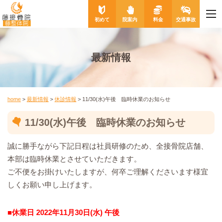
me
藤接骨院
初めて
院案内
料金
交通事故
藤整体院
最新情報
home
>
最新情報
>
休診情報
>
11/30(水)午後 臨時休業のお知らせ
11/30(水)午後 臨時休業のお知らせ
誠に勝手ながら下記日程は社員研修のため、全接骨院店舗、
本部は臨時休業とさせていただきます。
ご不便をお掛けいたしますが、何卒ご理解くださいます様宜
しくお願い申し上げます。
■休業日 2022年11月30日(水) 午後