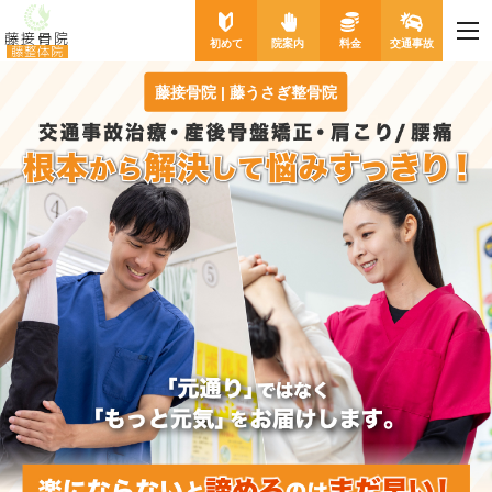
me
藤接骨院
初めて
院案内
料金
交通事故
藤整体院
藤接骨院 | 藤うさぎ整骨院