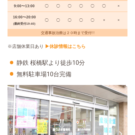
9:00〜13:00
◯
◯
◯
◯
◯
◯
×
16:00〜20:00
◯
◯
◯
◯
◯
×
×
(最終受付19:40)
交通事故治療は２０時まで受付! !
※店舗休業日あり
▶︎休診情報はこちら
静鉄 桜橋駅より徒歩10分
無料駐車場10台完備