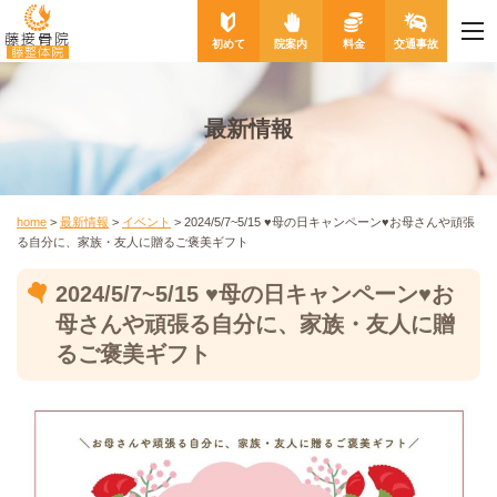
me
藤接骨院
初めて
院案内
料金
交通事故
藤整体院
最新情報
home
>
最新情報
>
イベント
>
2024/5/7~5/15 ♥母の日キャンペーン♥お母さんや頑張
る自分に、家族・友人に贈るご褒美ギフト
2024/5/7~5/15 ♥母の日キャンペーン♥お
母さんや頑張る自分に、家族・友人に贈
るご褒美ギフト