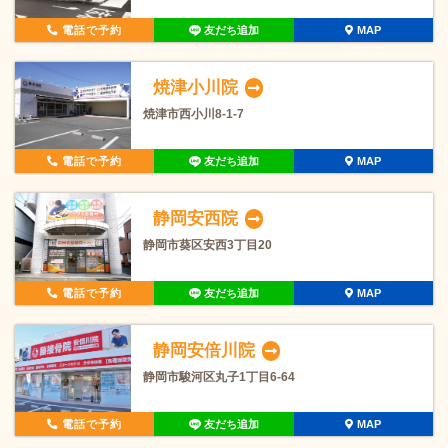
電話で予約
友だち追加
MAP
焼津小川院
焼津市西小川8-1-7
電話で予約
友だち追加
MAP
静岡安西院
静岡市葵区安西3丁目20
電話で予約
友だち追加
MAP
静岡安倍川院
静岡市駿河区丸子1丁目6-64
電話で予約
友だち追加
MAP