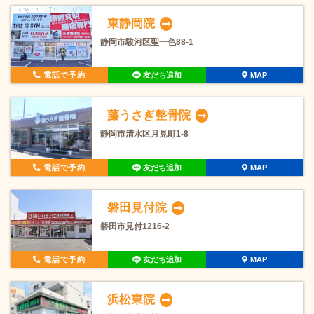
東静岡院
静岡市駿河区聖一色88-1
電話で予約
友だち追加
MAP
藤うさぎ整骨院
静岡市清水区月見町1-8
電話で予約
友だち追加
MAP
磐田見付院
磐田市見付1216-2
電話で予約
友だち追加
MAP
浜松東院