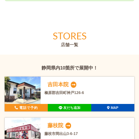
STORES
店舗一覧
静岡県内10箇所で展開中！
吉田本院
榛原郡吉田町神戸126-6
電話で予約
友だち追加
MAP
藤枝院
藤枝市岡出山3-6-17