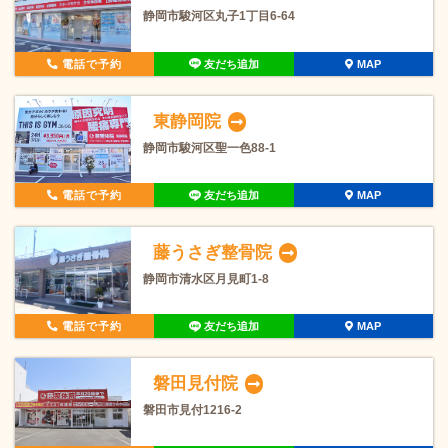
静岡市駿河区丸子1丁目6-64
電話で予約
友だち追加
MAP
東静岡院
静岡市駿河区聖一色88-1
電話で予約
友だち追加
MAP
藤うさぎ整骨院
静岡市清水区月見町1-8
電話で予約
友だち追加
MAP
磐田見付院
磐田市見付1216-2