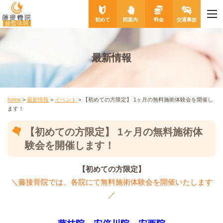
me
藤接骨院
初めて
院案内
料金
交通事故
藤整体院
最新情報
home
>
最新情報
>
イベント
>
【初めての方限定】 1ヶ月の無料施術体験会を開催し
ます！
【初めての方限定】 1ヶ月の無料施術体
験会を開催します！
【初めての方限定】
＼藤接骨院では、各院にて無料施術体験会を開催いたします
／