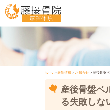
藤接骨院
藤整体院
home
>
最新情報
>
お知らせ
>
産後骨盤ベ
産後骨盤ベ
る失敗しな