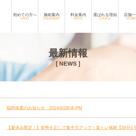
初めての方へ
施術案内
料金案内
選ばれる理由
店舗一
FIRST
TREATMENT
PRICE
CHOICE
STORE
最新情報
[ NEWS ]
臨時休業のお知らせ 2024/8/28(水)PM
【夏休み限定！】姿勢を正して集中力アップ！楽トレ体験【30分1,5