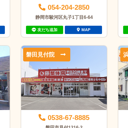
054-204-2850
静岡市駿河区丸子1丁目6-64
友だち追加
MAP
磐田見付院
0538-67-8885
磐田市見付1216-2