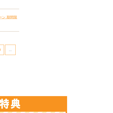
ーン 期間限
0
...