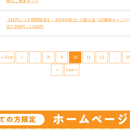
贈るご褒美ギフト
【好評につき期間延長】～2024/6/8(土) ◎新人足つぼ施術キャンペ
定2,200円→1,500円
« First
«
...
8
9
10
11
12
...
2
»
Last »