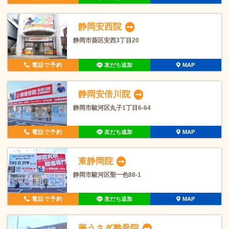
静岡安西院
静岡市葵区安西3丁目20
電話で予約
友だち追加
MAP
静岡安倍川院
静岡市駿河区丸子1丁目6-64
電話で予約
友だち追加
MAP
東静岡院
静岡市駿河区聖一色88-1
電話で予約
友だち追加
MAP
藤うさぎ整骨院