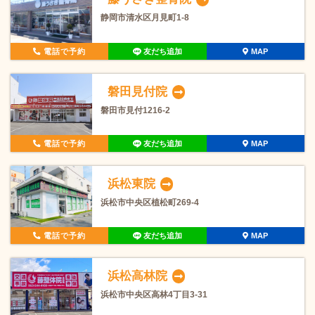
静岡市清水区月見町1-8
電話で予約
友だち追加
MAP
磐田見付院
磐田市見付1216-2
電話で予約
友だち追加
MAP
浜松東院
浜松市中央区植松町269-4
電話で予約
友だち追加
MAP
浜松高林院
浜松市中央区高林4丁目3-31