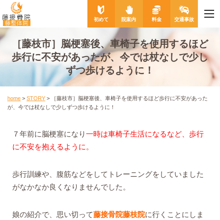
me
藤接骨院
初めて
院案内
料金
交通事故
藤整体院
［藤枝市］脳梗塞後、車椅子を使用するほど
歩行に不安があったが、今では杖なしで少し
ずつ歩けるように！
home
>
STORY
>
［藤枝市］脳梗塞後、車椅子を使用するほど歩行に不安があった
が、今では杖なしで少しずつ歩けるように！
７年前に脳梗塞になり
一時は車椅子生活になるなど、歩行
に不安を抱えるように。
歩行訓練や、腹筋などをしてトレーニングをしていました
がなかなか良くなりませんでした。
娘の紹介で、思い切って
藤接骨院藤枝院
に行くことにしま