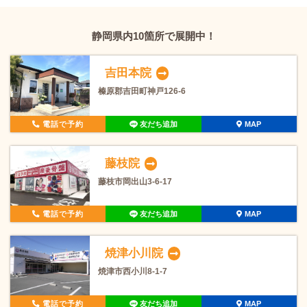
静岡県内10箇所で展開中！
吉田本院
榛原郡吉田町神戸126-6
電話で予約
友だち追加
MAP
藤枝院
藤枝市岡出山3-6-17
電話で予約
友だち追加
MAP
焼津小川院
焼津市西小川8-1-7
電話で予約
友だち追加
MAP