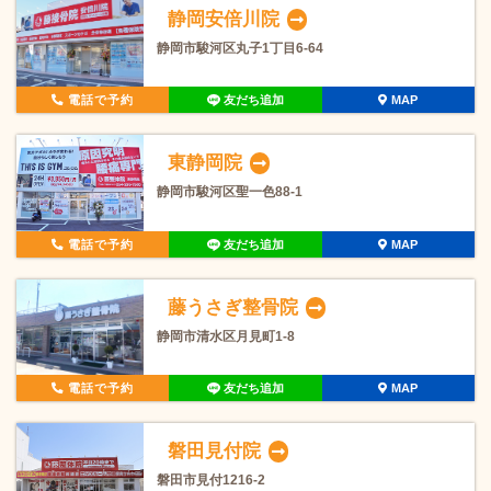
静岡安倍川院
静岡市駿河区丸子1丁目6-64
電話で予約
友だち追加
MAP
東静岡院
静岡市駿河区聖一色88-1
電話で予約
友だち追加
MAP
藤うさぎ整骨院
静岡市清水区月見町1-8
電話で予約
友だち追加
MAP
磐田見付院
磐田市見付1216-2