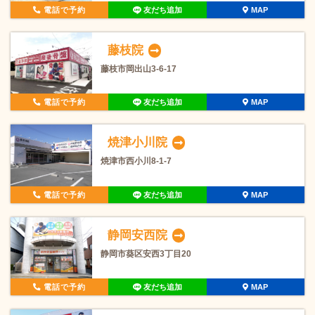
電話で予約
友だち追加
MAP
藤枝院
藤枝市岡出山3-6-17
電話で予約
友だち追加
MAP
焼津小川院
焼津市西小川8-1-7
電話で予約
友だち追加
MAP
静岡安西院
静岡市葵区安西3丁目20
電話で予約
友だち追加
MAP