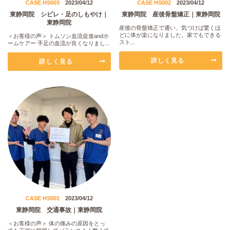
CASE HS003
2023/04/12
CASE HS002
2023/04/12
東静岡院 シビレ・足のしもやけ｜
東静岡院 産後骨盤矯正｜東静岡院
東静岡院
産後の骨盤矯正で通い、気づけば驚くほ
どに体が楽になりました。家でもできる
＜お客様の声＞ トムソン血流促進andホ
スト...
ームケアー 手足の血流が良くなりまし...
詳しく見る
詳しく見る
CASE HS001
2023/04/12
東静岡院 交通事故｜東静岡院
＜お客様の声＞ 体の痛みの原因をとっ