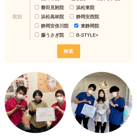
磐田見附院
浜松東院
浜松高林院
静岡安西院
院別
静岡安倍川院
東静岡院
藤うさぎ院
B-STYLE+