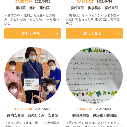
CASE F094
2021/06/18
CASE H027
2021/06/16
藤枝院 痺れ 藤枝院
浜松東院 歩き易さ 浜松東院
＜喜びの声＞ 腰痛からお尻～足の痛
＜患者様から＞ トムソンベッドを数ヶ
み、シビレがありましたが、3ヶ月通い
月続けてもらった所 腰が安定して体重
少し...
を安...
詳しく見る
詳しく見る
CASE A060
2021/06/15
CASE I041
2021/06/14
静岡安西院 顔のむくみ 安西院
磐田見附院 鍼治療｜磐田院
〈喜びの声〉 ⭐︎腰痛、肩こり ⭐︎腕の痛み
＜喜びの声＞ 鍼＝痛いというイメージ
⭐︎顔のむくみ 〈...
があったが、施術よりも芯に当たってい