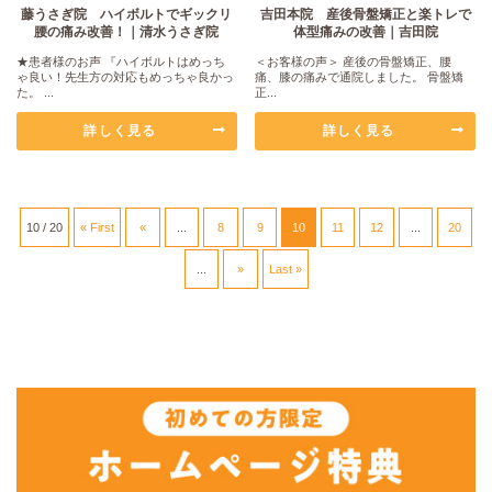
藤うさぎ院 ハイボルトでギックリ
吉田本院 産後骨盤矯正と楽トレで
腰の痛み改善！｜清水うさぎ院
体型痛みの改善｜吉田院
★患者様のお声 『ハイボルトはめっち
＜お客様の声＞ 産後の骨盤矯正、腰
ゃ良い！先生方の対応もめっちゃ良かっ
痛、膝の痛みで通院しました。 骨盤矯
た。 ...
正...
詳しく見る
詳しく見る
10 / 20
« First
«
...
8
9
10
11
12
...
20
...
»
Last »