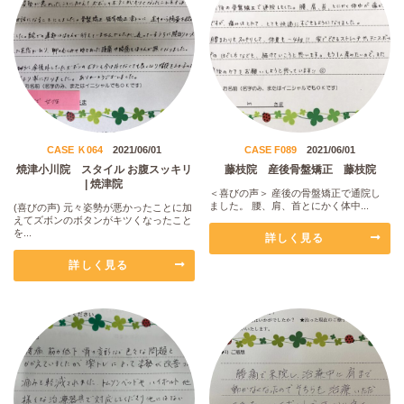
CASE Ｋ064
2021/06/01
CASE F089
2021/06/01
焼津小川院 スタイル お腹スッキリ
藤枝院 産後骨盤矯正 藤枝院
| 焼津院
＜喜びの声＞ 産後の骨盤矯正で通院し
ました。 腰、肩、首とにかく体中...
(喜びの声) 元々姿勢が悪かったことに加
えてズボンのボタンがキツくなったこと
を...
詳しく見る
詳しく見る