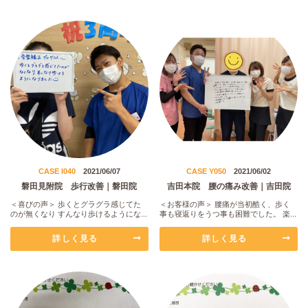
CASE I040
2021/06/07
CASE Y050
2021/06/02
磐田見附院 歩行改善｜磐田院
吉田本院 腰の痛み改善｜吉田院
＜喜びの声＞ 歩くとグラグラ感じてた
＜お客様の声＞ 腰痛が当初酷く、歩く
のが無くなり すんなり歩けるようにな...
事も寝返りをうつ事も困難でした。 楽...
詳しく見る
詳しく見る