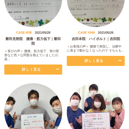
CASE I038
2021/05/28
CASE Y049
2021/05/26
磐田見附院 腰痛・筋力低下｜磐田
吉田本院 ハイボルト｜吉田院
院
＜お客様の声＞ 腰痛で来院し、治療中
に肩まで動かなくなったので そちらも...
＜喜びの声＞ 腰痛、筋力低下、骨の変
形など色々な問題を抱えていましたが、
楽...
詳しく見る
詳しく見る