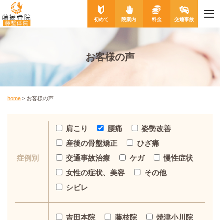
me
藤接骨院
初めて
院案内
料金
交通事故
藤整体院
お客様の声
home
>
お客様の声
肩こり
腰痛
姿勢改善
産後の骨盤矯正
ひざ痛
交通事故治療
ケガ
慢性症状
症例別
女性の症状、美容
その他
シビレ
吉田本院
藤枝院
焼津小川院