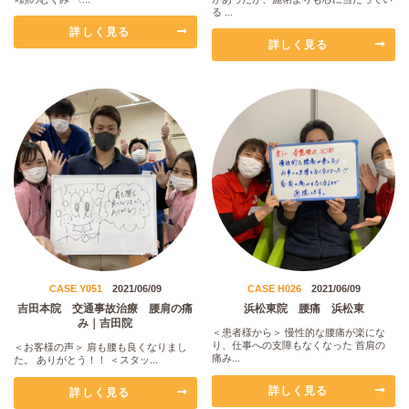
る ...
詳しく見る
詳しく見る
CASE Y051
2021/06/09
CASE H026
2021/06/09
吉田本院 交通事故治療 腰肩の痛
浜松東院 腰痛 浜松東
み｜吉田院
＜患者様から＞ 慢性的な腰痛が楽にな
り、仕事への支障もなくなった 首肩の
＜お客様の声＞ 肩も腰も良くなりまし
痛み...
た。 ありがとう！！ ＜スタッ...
詳しく見る
詳しく見る