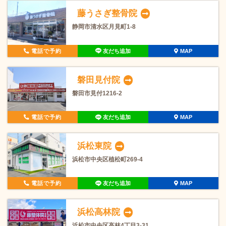
藤うさぎ整骨院
静岡市清水区月見町1-8
電話で予約
友だち追加
MAP
磐田見付院
磐田市見付1216-2
電話で予約
友だち追加
MAP
浜松東院
浜松市中央区植松町269-4
電話で予約
友だち追加
MAP
浜松高林院
浜松市中央区高林4丁目3-31