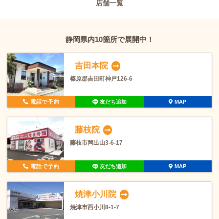
店舗一覧
静岡県内10箇所で展開中！
吉田本院
榛原郡吉田町神戸126-6
電話で予約
友だち追加
MAP
藤枝院
藤枝市岡出山3-6-17
電話で予約
友だち追加
MAP
焼津小川院
焼津市西小川8-1-7