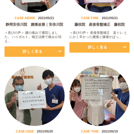
CASE AB008
2021/05/21
CASE F086
2021/05/21
静岡安倍川院 腰痛改善｜安倍川院
藤枝院 産後骨盤矯正 藤枝院
＜喜びの声＞ 腰の痛みで通院しまし
＜喜びの声＞ 産後骨盤矯正 楽トレ と
た。 ハイボルト、矯正治療で痛みが消
にかく辛かった腰痛と膝痛がばっ...
え...
詳しく見る
詳しく見る
CASE U028
2021/05/20
CASE Y048
2021/05/19