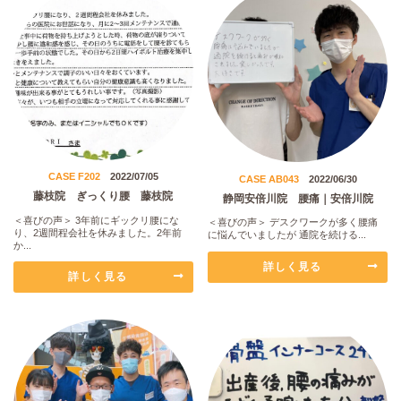
CASE F202
2022/07/05
CASE AB043
2022/06/30
藤枝院 ぎっくり腰 藤枝院
静岡安倍川院 腰痛｜安倍川院
＜喜びの声＞ 3年前にギックリ腰にな
＜喜びの声＞ デスクワークが多く腰痛
り、2週間程会社を休みました。2年前
に悩んでいましたが 通院を続ける...
か...
詳しく見る
詳しく見る