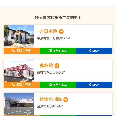
静岡県内10箇所で展開中！
吉田本院
榛原郡吉田町神戸126-6
電話で予約
友だち追加
MAP
藤枝院
藤枝市岡出山3-6-17
電話で予約
友だち追加
MAP
焼津小川院
焼津市西小川8-1-7