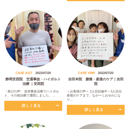
CASE A117
2022/07/20
CASE Y099
2022/07/20
静岡安西院 交通事故・ハイボルト
吉田本院 腰痛・産後のケア｜吉田
治療 ｜安西院
院
〈喜びの声〉 追突事故治療でハイボル
＜お客様の声＞ 2人目妊娠中～3人目出
ト、その他治療で通院しました。 ...
産後のケアまで、ながーくおせわにな
り...
詳しく見る
詳しく見る