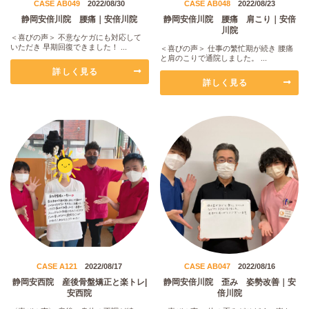
CASE AB049
2022/08/30
CASE AB048
2022/08/23
静岡安倍川院 腰痛｜安倍川院
静岡安倍川院 腰痛 肩こり｜安倍
川院
＜喜びの声＞ 不意なケガにも対応して
いただき 早期回復できました！ ...
＜喜びの声＞ 仕事の繁忙期が続き 腰痛
と肩のこりで通院しました。 ...
詳しく見る
詳しく見る
CASE A121
2022/08/17
CASE AB047
2022/08/16
静岡安西院 産後骨盤矯正と楽トレ|
静岡安倍川院 歪み 姿勢改善｜安
安西院
倍川院