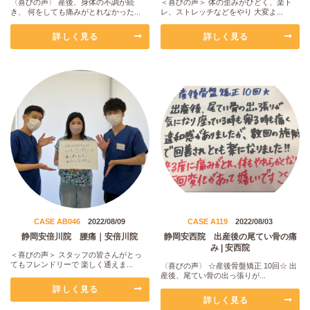
〈喜びの声〉 産後、身体の不調が続
＜喜びの声＞ 体の歪みがひどく、楽ト
き、 何をしても痛みがとれなかった...
レ、ストレッチなどをやり 大変よ...
詳しく見る
詳しく見る
CASE AB046
2022/08/09
CASE A119
2022/08/03
静岡安倍川院 腰痛｜安倍川院
静岡安西院 出産後の尾てい骨の痛
み | 安西院
＜喜びの声＞ スタッフの皆さんがとっ
てもフレンドリーで 楽しく通えま...
〈喜びの声〉 ☆産後骨盤矯正 10回☆ 出
産後、尾てい骨の出っ張りが...
詳しく見る
詳しく見る