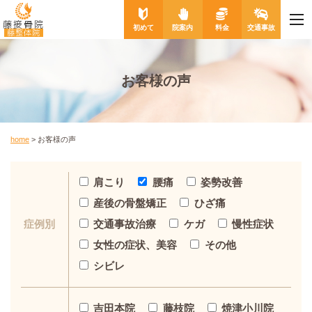
me
藤接骨院
初めて
院案内
料金
交通事故
藤整体院
お客様の声
home
>
お客様の声
肩こり
腰痛
姿勢改善
産後の骨盤矯正
ひざ痛
交通事故治療
ケガ
慢性症状
症例別
女性の症状、美容
その他
シビレ
吉田本院
藤枝院
焼津小川院