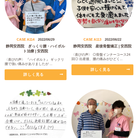
CASE A114
2022/06/29
CASE A113
2022/06/22
静岡安西院 ぎっくり腰・ハイボル
静岡安西院 産後骨盤矯正 | 安西院
ト治療 | 安西院
〈喜びの声〉 ◎骨盤インナーコース24
回◎ 出産後、腰の痛みがひどく...
〈喜びの声〉 『ハイボルト』 ギックリ
腰で強い痛みがありましたが ...
詳しく見る
詳しく見る