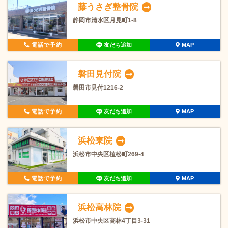
藤うさぎ整骨院
静岡市清水区月見町1-8
電話で予約
友だち追加
MAP
磐田見付院
磐田市見付1216-2
電話で予約
友だち追加
MAP
浜松東院
浜松市中央区植松町269-4
電話で予約
友だち追加
MAP
浜松高林院
浜松市中央区高林4丁目3-31