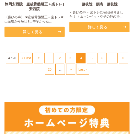
静岡安西院 産後骨盤矯正＋楽トレ |
藤枝院 腰痛 藤枝院
安西院
＜喜びの声＞ 楽トレ20回頑張りまし
た！ トムソンベットやその他の治...
〈喜びの声〉 ❀産後骨盤矯正＋楽トレ❀
出産後から毎日1日中辛かった...
詳しく見る
詳しく見る
4 / 20
« First
«
...
2
3
4
5
6
...
10
20
...
»
Last »