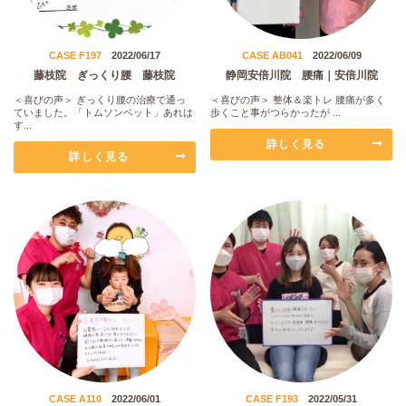
CASE F197
2022/06/17
CASE AB041
2022/06/09
藤枝院 ぎっくり腰 藤枝院
静岡安倍川院 腰痛｜安倍川院
＜喜びの声＞ ぎっくり腰の治療で通っ
＜喜びの声＞ 整体＆楽トレ 腰痛が多く
ていました。「トムソンベット」あれは
歩くこと事がつらかったが ...
す...
詳しく見る
詳しく見る
CASE A110
2022/06/01
CASE F193
2022/05/31